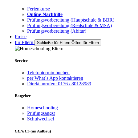
Ferienkurse
Online-Nachhilfe
Prüfungsvorbereitung (Hauptschule & BBR)
Prüfungsvorbereitung (Realschule & MSA)
Prüfungsvorbereitung (Abitur)
Preise
für Eltern
Schließe für Eltern
Öffne für Eltern
Service
Telefontermin buchen
per What´s App kontaktieren
Direkt anrufen: 0176 / 80128989
Ratgeber
Homeschooling
Prüfungsangst
Schulwechsel
GENIUS
(im Aufbau)