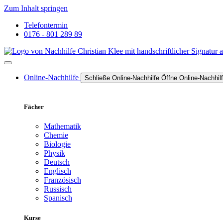
Zum Inhalt springen
Telefontermin
0176 - 801 289 89
Online-Nachhilfe
Schließe Online-Nachhilfe
Öffne Online-Nachhil
Fächer
Mathematik
Chemie
Biologie
Physik
Deutsch
Englisch
Französisch
Russisch
Spanisch
Kurse